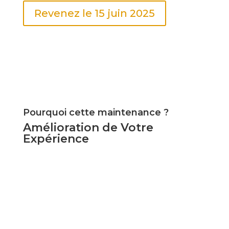
Revenez le 15 juin 2025
Pourquoi cette maintenance ?
Amélioration de Votre
Expérience
Nous travaillons actuellement sur une refonte
complète de notre site pour vous offrir une
expérience enrichie. Revenez bientôt pour
découvrir les nouvelles fonctionnalités et
améliorations que nous avons préparées pour
vous.
Ce projet se fait en partenariat avec