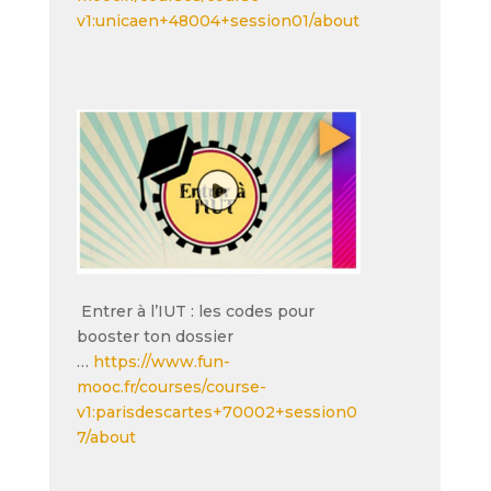
v1:unicaen+48004+session01/about
Entrer à l’IUT : les codes pour
booster ton dossier
…
https://www.fun-
mooc.fr/courses/course-
v1:parisdescartes+70002+session0
7/about