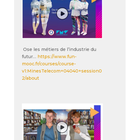
Ose les métiers de l’industrie du
futur…
https://www.fun-
mooc.fr/courses/course-
v1:MinesTelecom+04040+session0
2/about