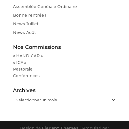
Assemblée Générale Ordinaire
Bonne rentrée !
News Juillet
News Août
Nos Commissions
« HANDICAP »
« ICF »
Pastorale
Conférences
Archives
Archives
Design de
Elegant Themes
| Propulsé par