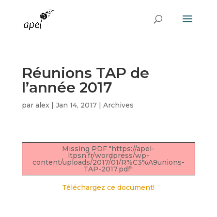
Réunions TAP de
l’année 2017
par
alex
|
Jan 14, 2017
|
Archives
Missing PDF "https://apel-
ltpsn.fr/wordpress/wp-
content/uploads/2017/01/R%C3%A9unions-
TAP-2017.pdf".
Téléchargez ce document!